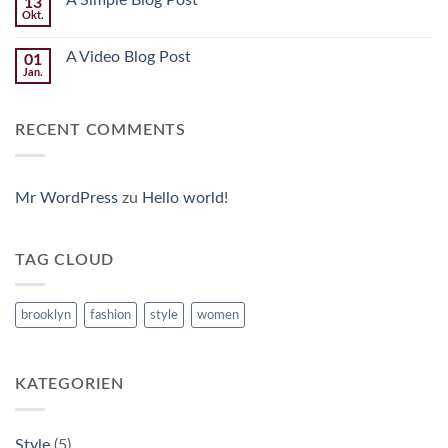
13
Okt.
A Video Blog Post
01
Jan.
RECENT COMMENTS
Mr WordPress
zu
Hello world!
TAG CLOUD
brooklyn
fashion
style
women
KATEGORIEN
Style
(5)