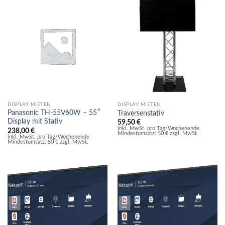
DISPLAY MIETEN
DISPLAY MIETEN
Panasonic TH-55V60W – 55″
Traversenstativ
Display mit Stativ
59,50
€
inkl. MwSt. pro Tag/Wochenende
238,00
€
Mindestumsatz: 50 € zzgl. MwSt.
inkl. MwSt. pro Tag/Wochenende
Mindestumsatz: 50 € zzgl. MwSt.