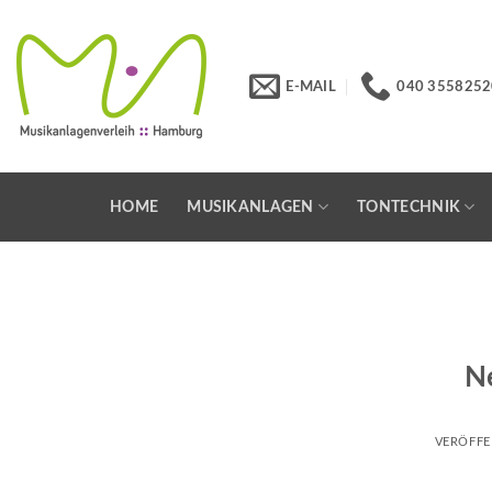
Skip
to
content
E-MAIL
040 3558252
HOME
MUSIKANLAGEN
TONTECHNIK
N
VERÖFFE