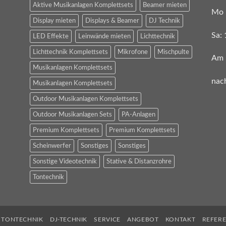
Aktive Musikanlagen Komplettsets
Beamer mieten
Mo 
Display mieten
Displays & Beamer
DJ Technik
Sa:
LED Effekte
Leinwände mieten
Lichttechnik
Lichttechnik Komplettsets
Mikrofone
Mischpulte
Am 
Musikanlagen Komplettsets
nac
Musikanlagen Komplettsets
Outdoor Musikanlagen Komplettsets
Outdoor Musikanlagen Sets
PA-Anlagen
Premium Komplettsets
Premium Komplettsets
Scheinwerfer
Sonstiges
Sonstiges
Sonstige Videotechnik
Stative & Distanzrohre
Tontechnik
TONTECHNIK
DJ-TECHNIK
SERVICE
ANGEBOT
KONTAKT
REFER