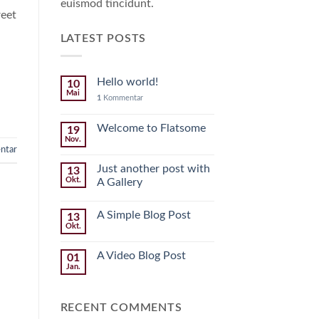
euismod tincidunt.
reet
LATEST POSTS
Hello world!
10
Mai
1
Kommentar
Welcome to Flatsome
19
Nov.
ntar
Just another post with
13
Okt.
A Gallery
A Simple Blog Post
13
Okt.
A Video Blog Post
01
Jan.
RECENT COMMENTS