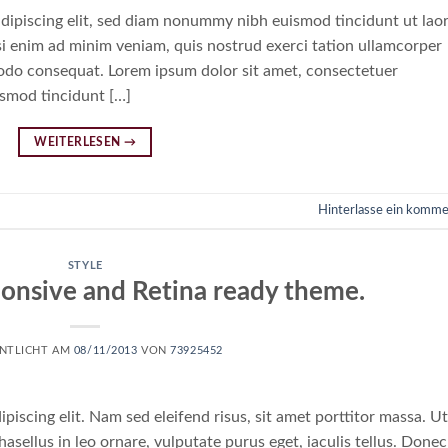
dipiscing elit, sed diam nonummy nibh euismod tincidunt ut lao
i enim ad minim veniam, quis nostrud exerci tation ullamcorper
mmodo consequat. Lorem ipsum dolor sit amet, consectetuer
ismod tincidunt […]
WEITERLESEN
→
Hinterlasse ein komme
STYLE
onsive and Retina ready theme.
NTLICHT AM
08/11/2013
VON
73925452
piscing elit. Nam sed eleifend risus, sit amet porttitor massa. Ut
hasellus in leo ornare, vulputate purus eget, iaculis tellus. Donec