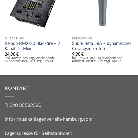
DJ TECHNIK
MIKROFONE
Reloop RMX-20 Blackfire – 2
Shure Beta 58A – dynamisches
Kanal DJ-Mixer
Gesangsmikrofon
24,90
€
9,90
€
inkl. MwSt. pro Tag/Wochenende
inkl. MwSt. pro Tag/Wochenende
Mindestumsatz: 50 € zzgl. MwSt.
Mindestumsatz: 50 € zzgl. MwSt.
KONTAKT
T: 040 35582520
info@musikanlagenverleih-hamburg.com
Lageradresse für Selbstabholer: