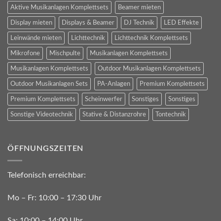
Aktive Musikanlagen Komplettsets
Beamer mieten
Display mieten
Displays & Beamer
DJ Technik
LED Effekte
Leinwände mieten
Lichttechnik
Lichttechnik Komplettsets
Mikrofone
Mischpulte
Musikanlagen Komplettsets
Musikanlagen Komplettsets
Outdoor Musikanlagen Komplettsets
Outdoor Musikanlagen Sets
PA-Anlagen
Premium Komplettsets
Premium Komplettsets
Scheinwerfer
Sonstiges
Sonstiges
Sonstige Videotechnik
Stative & Distanzrohre
Tontechnik
ÖFFNUNGSZEITEN
Telefonisch erreichbar:
Mo – Fr: 10:00 – 17:30 Uhr
Sa: 10:00 – 14:00 Uhr