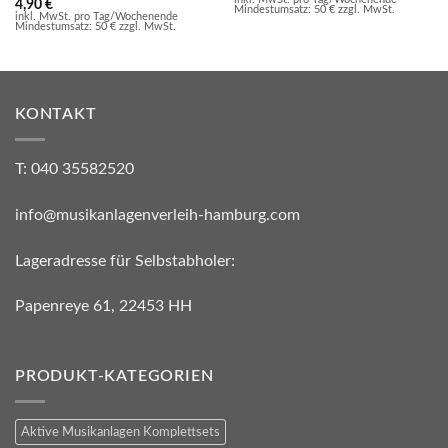
4,90
€
Mindestumsatz: 50 € zzgl. MwSt.
inkl. MwSt. pro Tag/Wochenende
Mindestumsatz: 50 € zzgl. MwSt.
KONTAKT
T: 040 35582520
info@musikanlagenverleih-hamburg.com
Lageradresse für Selbstabholer:
Papenreye 61, 22453 HH
PRODUKT-KATEGORIEN
Aktive Musikanlagen Komplettsets