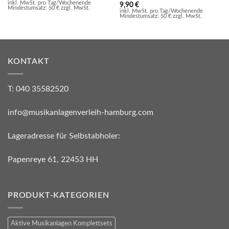
inkl. MwSt. pro Tag/Wochenende
9,90
€
Mindestumsatz: 50 € zzgl. MwSt.
inkl. MwSt. pro Tag/Wochenende
Mindestumsatz: 50 € zzgl. MwSt.
KONTAKT
T: 040 35582520
info@musikanlagenverleih-hamburg.com
Lageradresse für Selbstabholer:
Papenreye 61, 22453 HH
PRODUKT-KATEGORIEN
Aktive Musikanlagen Komplettsets