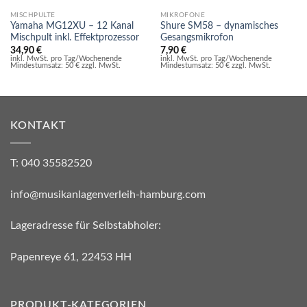
MISCHPULTE
MIKROFONE
Yamaha MG12XU – 12 Kanal
Shure SM58 – dynamisches
Mischpult inkl. Effektprozessor
Gesangsmikrofon
34,90
€
7,90
€
inkl. MwSt. pro Tag/Wochenende
inkl. MwSt. pro Tag/Wochenende
Mindestumsatz: 50 € zzgl. MwSt.
Mindestumsatz: 50 € zzgl. MwSt.
KONTAKT
T: 040 35582520
info@musikanlagenverleih-hamburg.com
Lageradresse für Selbstabholer:
Papenreye 61, 22453 HH
PRODUKT-KATEGORIEN