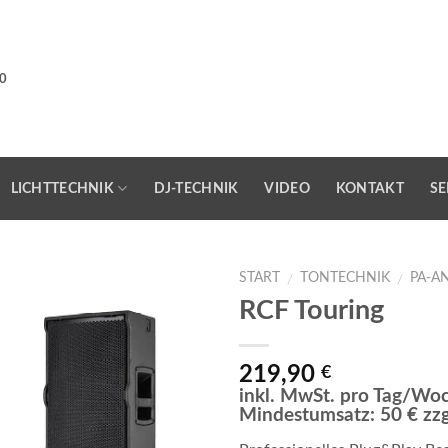
0
LICHTTECHNIK
DJ-TECHNIK
VIDEO
KONTAKT
SE
START
TONTECHNIK
PA-A
/
/
RCF Touring
219,90
€
inkl. MwSt. pro Tag/Wo
Mindestumsatz: 50 € zz