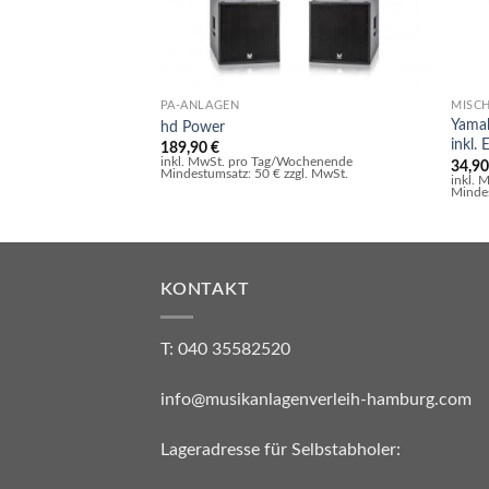
PA-ANLAGEN
MISC
Yama
hd Power
inkl.
189,90
€
inkl. MwSt. pro Tag/Wochenende
34,9
Mindestumsatz: 50 € zzgl. MwSt.
inkl.
Mindes
KONTAKT
T: 040 35582520
info@musikanlagenverleih-hamburg.com
Lageradresse für Selbstabholer: