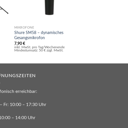
MIKROFONE
PA-ANLAGEN
Shure SM58 – dynamisches
hd Gala
Gesangsmikrofon
219,90
€
inkl. MwSt. pro Tag/Wo
7,90
€
Mindestumsatz: 50 € zzg
inkl. MwSt. pro Tag/Wochenende
Mindestumsatz: 50 € zzgl. MwSt.
FNUNGSZEITEN
fonisch erreichbar:
– Fr: 10:00 – 17:30 Uhr
 10:00 – 14:00 Uhr