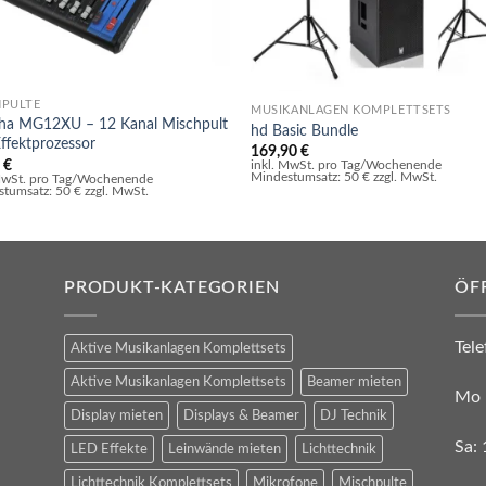
HPULTE
MUSIKANLAGEN KOMPLETTSETS
ha MG12XU – 12 Kanal Mischpult
hd Basic Bundle
 Effektprozessor
169,90
€
0
€
inkl. MwSt. pro Tag/Wochenende
Mindestumsatz: 50 € zzgl. MwSt.
 MwSt. pro Tag/Wochenende
tumsatz: 50 € zzgl. MwSt.
PRODUKT-KATEGORIEN
ÖF
Tele
Aktive Musikanlagen Komplettsets
Aktive Musikanlagen Komplettsets
Beamer mieten
Mo 
Display mieten
Displays & Beamer
DJ Technik
Sa:
LED Effekte
Leinwände mieten
Lichttechnik
Lichttechnik Komplettsets
Mikrofone
Mischpulte