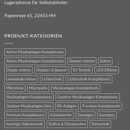
Lageradresse für Selbstabholer:
Papenreye 61, 22453 HH
PRODUKT-KATEGORIEN
Aktive Musikanlagen Komplettsets
Aktive Musikanlagen Komplettsets
Beamer mieten
Bühne
Display mieten
Displays & Beamer
DJ Technik
LED Effekte
Leinwände mieten
Lichttechnik
Lichttechnik Komplettsets
Mikrofone
Mischpulte
Musikanlagen Komplettsets
Musikanlagen Komplettsets
Outdoor Musikanlagen Komplettsets
Outdoor Musikanlagen Sets
PA-Anlagen
Premium Komplettsets
Premium Komplettsets
Scheinwerfer
Sonstiges
Sonstiges
Sonstige Videotechnik
Stative & Distanzrohre
Tontechnik