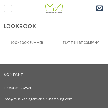
Skip
to
content
LOOKBOOK
LOOKBOOK SUMMER
FLAT T-SHIRT COMPANY
KONTAKT
T: 040 35582520
info@musikanlagenverleih-hamburg.com